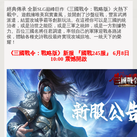
經典傳承 全新
《三國戰令：戰略版》火熱下
SLG巔峰巨作
載中。
遊戲擁唯美寫實畫風，並開創了沙盤征戰，豐富武將
派遣，結盟攻城爭霸等創新玩法。在這裡你可以是三國的統
治者，或是治世之能臣，或是三軍之統帥，或是一方割據勢
力。百位三國名將任君調遣，率領自己的軍隊迎戰各路諸
侯，體驗各種史詩戰役最終實現攻城掠地、一統天下的榮
耀！
《三國戰令：戰略版》新服 『國戰245服』 6月8日
10:00 震憾開啟